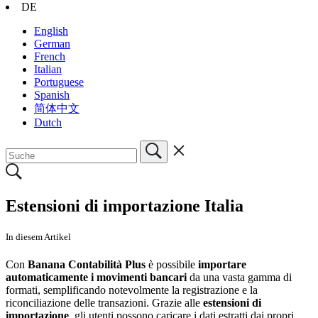
DE
English
German
French
Italian
Portuguese
Spanish
简体中文
Dutch
Estensioni di importazione Italia
In diesem Artikel
Con
Banana Contabilità Plus
è possibile
importare
automaticamente i movimenti bancari
da una vasta gamma di
formati, semplificando notevolmente la registrazione e la
riconciliazione delle transazioni. Grazie alle
estensioni di
importazione
, gli utenti possono caricare i dati estratti dai propri