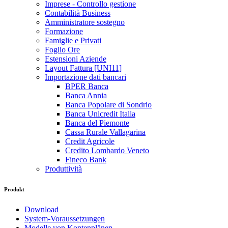
Imprese - Controllo gestione
Contabilità Business
Amministratore sostegno
Formazione
Famiglie e Privati
Foglio Ore
Estensioni Aziende
Layout Fattura [UNI11]
Importazione dati bancari
BPER Banca
Banca Annia
Banca Popolare di Sondrio
Banca Unicredit Italia
Banca del Piemonte
Cassa Rurale Vallagarina
Credit Agricole
Credito Lombardo Veneto
Fineco Bank
Produttività
Produkt
Download
System-Voraussetzungen
Modelle von Kontenplänen