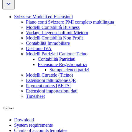
Svizzera: Modelli ed Estensioni
Piano conti Svizzero PMI completo multilingua
Modelli Contabilità Business
Vorlage Liegenschaft mit Mietern
Modelli Contabilità Non Profit
Contabilità Immobiliare
Gestione IVA
Modelli Patriziati Cantone Ticino
Contabilità Patriziati
Estensione Registro patrizi
Stampe elenco patrizi
Modelli Curatele (Ticino)
Estensioni fatturazione QR
Payment orders [BETA]
Estensioni importazioni dati
Timesheet
Product
Download
System requirements
Charts of accounts templates