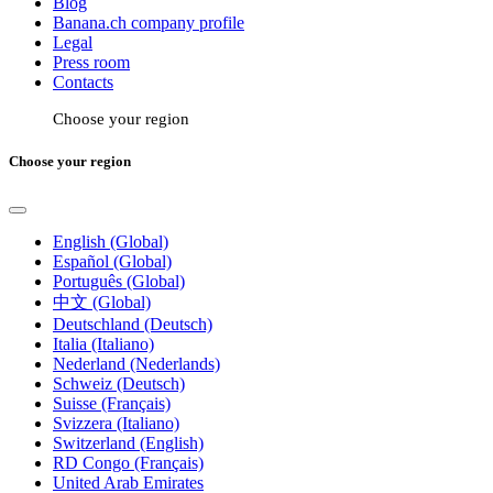
Blog
Banana.ch company profile
Legal
Press room
Contacts
Choose your region
Choose your region
English (Global)
Español (Global)
Português (Global)
中文 (Global)
Deutschland (Deutsch)
Italia (Italiano)
Nederland (Nederlands)
Schweiz (Deutsch)
Suisse (Français)
Svizzera (Italiano)
Switzerland (English)
RD Congo (Français)
United Arab Emirates