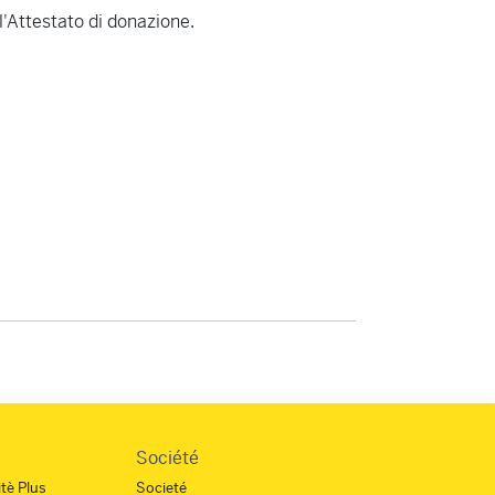
l'Attestato di donazione.
Société
tè Plus
Societé