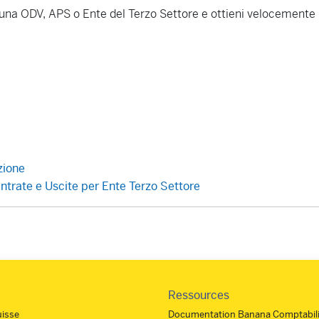
i una ODV, APS o Ente del Terzo Settore e ottieni velocemente 
zione
trate e Uscite per Ente Terzo Settore
Ressources
uisse
Documentation Banana Comptabili