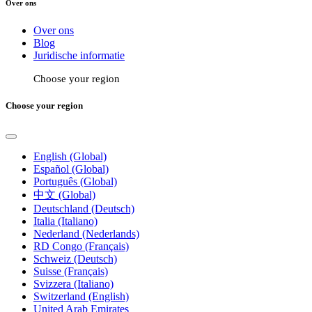
Over ons
Over ons
Blog
Juridische informatie
Choose your region
Choose your region
English (Global)
Español (Global)
Português (Global)
中文 (Global)
Deutschland (Deutsch)
Italia (Italiano)
Nederland (Nederlands)
RD Congo (Français)
Schweiz (Deutsch)
Suisse (Français)
Svizzera (Italiano)
Switzerland (English)
United Arab Emirates