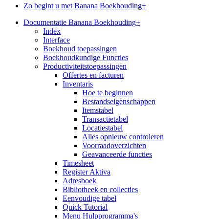
Zo begint u met Banana Boekhouding+
Documentatie Banana Boekhouding+
Index
Interface
Boekhoud toepassingen
Boekhoudkundige Functies
Productiviteitstoepassingen
Offertes en facturen
Inventaris
Hoe te beginnen
Bestandseigenschappen
Itemstabel
Transactietabel
Locatiestabel
Alles opnieuw controleren
Voorraadoverzichten
Geavanceerde functies
Timesheet
Register Aktiva
Adresboek
Bibliotheek en collecties
Eenvoudige tabel
Quick Tutorial
Menu Hulpprogramma's