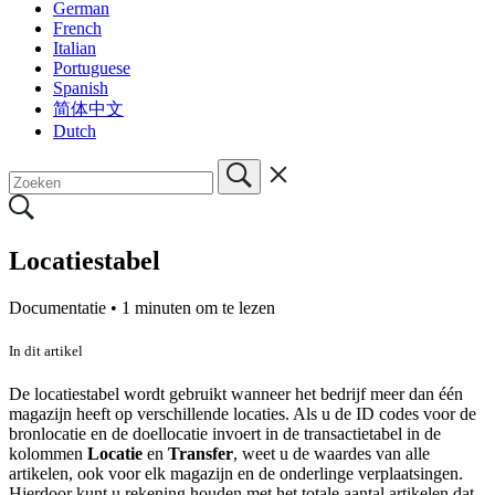
German
French
Italian
Portuguese
Spanish
简体中文
Dutch
Locatiestabel
Documentatie •
1 minuten om te lezen
In dit artikel
De locatiestabel wordt gebruikt wanneer het bedrijf meer dan één
magazijn heeft op verschillende locaties. Als u de ID codes voor de
bronlocatie en de doellocatie invoert in de transactietabel in de
kolommen
Locatie
en
Transfer
, weet u de waardes van alle
artikelen, ook voor elk magazijn en de onderlinge verplaatsingen.
Hierdoor kunt u rekening houden met het totale aantal artikelen dat