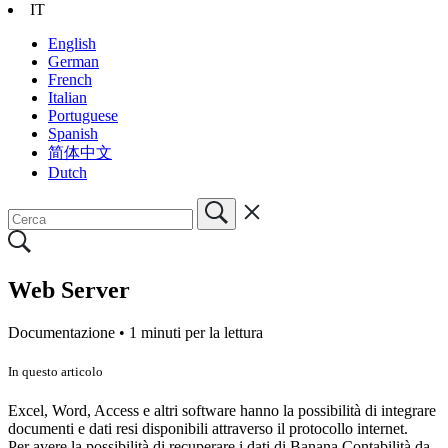
IT
English
German
French
Italian
Portuguese
Spanish
简体中文
Dutch
Web Server
Documentazione •
1 minuti per la lettura
In questo articolo
Excel, Word, Access e altri software hanno la possibilità di integrare
documenti e dati resi disponibili attraverso il protocollo internet.
Per avere la possibilità di recuperare i dati di Banana Contabilità da