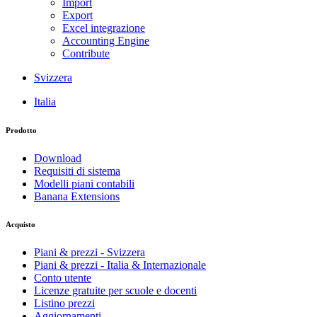
Import
Export
Excel integrazione
Accounting Engine
Contribute
Svizzera
Italia
Prodotto
Download
Requisiti di sistema
Modelli piani contabili
Banana Extensions
Acquisto
Piani & prezzi - Svizzera
Piani & prezzi - Italia & Internazionale
Conto utente
Licenze gratuite per scuole e docenti
Listino prezzi
Aggiornamenti