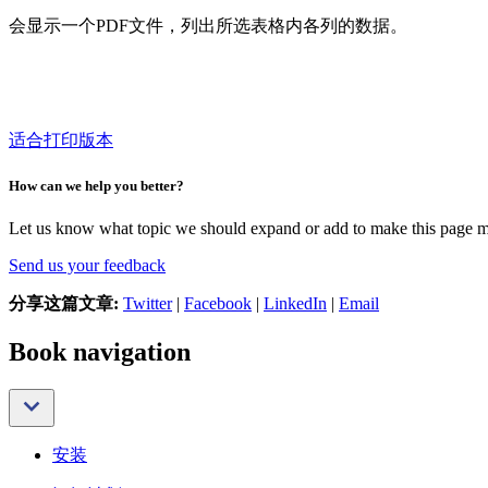
会显示一个PDF文件，列出所选表格内各列的数据。
适合打印版本
How can we help you better?
Let us know what topic we should expand or add to make this page m
Send us your feedback
分享这篇文章:
Twitter
|
Facebook
|
LinkedIn
|
Email
Book navigation
安装