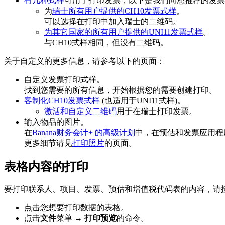
有几种式样
可用于打印发票，以下是我们向您推荐的发票
为
瑞士所有用户提供的CH10发票式样
。
可以选择在打印中加入瑞士的二维码。
为其它国家的所有用户提供的UNI11发票式样
。
与CH10式样相同，但没有二维码。
关于自定义的更多信息，请参考以下的页面：
自定义发票打印式样。
找到您需要的所有信息，开始根据您的需要创建打印。
客制化CH10发票式样
(也适用于UNI11式样)。
激活和自定义二维码
用于在瑞士打印发票。
输入物品的图片。
在
Banana财务会计+ 的高级计划
中，在预估和发票应用程
更多细节请见
打印照片
的页面。
表格内容的打印
要打印联系人、项目、发票、预估和增值税代码表的内容，请
点击您想要打印数据的表格。
点击
文件
菜单
→ 打印预览
的命令。