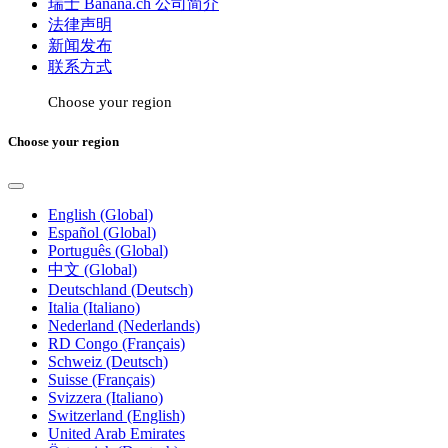
瑞士 Banana.ch 公司简介
法律声明
新闻发布
联系方式
Choose your region
Choose your region
English (Global)
Español (Global)
Português (Global)
中文 (Global)
Deutschland (Deutsch)
Italia (Italiano)
Nederland (Nederlands)
RD Congo (Français)
Schweiz (Deutsch)
Suisse (Français)
Svizzera (Italiano)
Switzerland (English)
United Arab Emirates