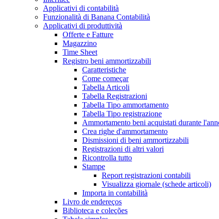
Applicativi di contabilità
Funzionalità di Banana Contabilità
Applicativi di produttività
Offerte e Fatture
Magazzino
Time Sheet
Registro beni ammortizzabili
Caratteristiche
Come começar
Tabella Articoli
Tabella Registrazioni
Tabella Tipo ammortamento
Tabella Tipo registrazione
Ammortamento beni acquistati durante l'ann
Crea righe d'ammortamento
Dismissioni di beni ammortizzabili
Registrazioni di altri valori
Ricontrolla tutto
Stampe
Report registrazioni contabili
Visualizza giornale (schede articoli)
Importa in contabilità
Livro de endereços
Biblioteca e coleções