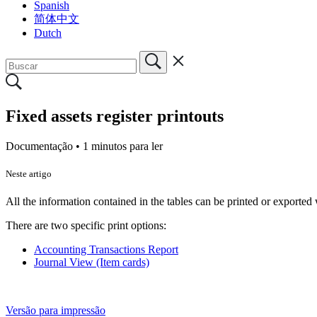
Spanish
简体中文
Dutch
Fixed assets register printouts
Documentação •
1 minutos para ler
Neste artigo
All the information contained in the tables can be printed or exporte
There are two specific print options:
Accounting Transactions Report
Journal View (Item cards)
Versão para impressão