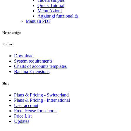
Tabela simples
Quick Tutorial
Menu Azioni
Aggiungi funzionalità
Manuali PDF
Neste artigo
Product
Download
System requirements
Charts of accounts templates
Banana Extensions
Shop
Plans & Pricing - Switzerland
Plans & Pricing - International
User account
Free license for schools
Price List
Updates