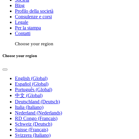
Blog
Profilo della società
Consulenze e corsi
Legale
Per la stampa
Contatti
Choose your region
Choose your region
English (Global)
Español (Global)
Português (Global)
中文 (Global)
Deutschland (Deutsch)
Italia (Italiano)
Nederland (Nederlands)
RD Congo (Français)
Schweiz (Deutsch)
Suisse (Français)
Svizzera (Italiano)