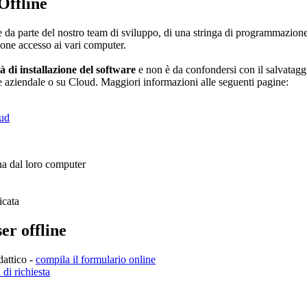
Offline
a parte del nostro team di sviluppo, di una stringa di programmazione (
ndone accesso ai vari computer.
di installazione del software
e non è da confondersi con il salvataggi
rete aziendale o su Cloud. Maggiori informazioni alle seguenti pagine:
oud
na dal loro computer
icata
r offline
dattico -
compila il formulario online
di richiesta