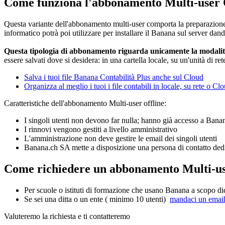
Come funziona l'abbonamento Multi-user 
Questa variante dell'abbonamento multi-user comporta la preparazione d
informatico potrà poi utilizzare per installare il Banana sul server da
Questa tipologia di abbonamento riguarda unicamente la modalità 
essere salvati dove si desidera: in una cartella locale, su un'unità di 
Salva i tuoi file Banana Contabilità Plus anche sul Cloud
Organizza al meglio i tuoi i file contabili in locale, su rete o Cl
Caratteristiche dell'abbonamento Multi-user offline:
I singoli utenti non devono far nulla; hanno già accesso a Bana
I rinnovi vengono gestiti a livello amministrativo
L'amministrazione non deve gestire le email dei singoli utenti
Banana.ch SA mette a disposizione una persona di contatto ded
Come richiedere un abbonamento Multi-use
Per scuole o istituti di formazione che usano Banana a scopo di
Se sei una ditta o un ente ( minimo 10 utenti)
mandaci un email 
Valuteremo la richiesta e ti contatteremo