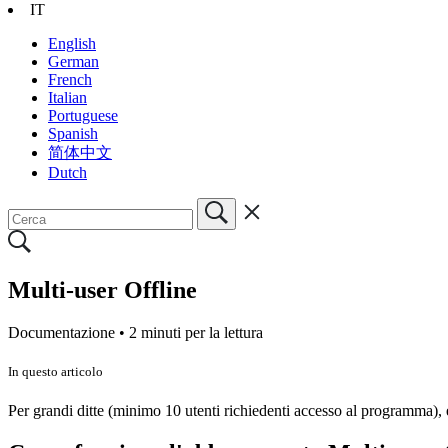
IT
English
German
French
Italian
Portuguese
Spanish
简体中文
Dutch
Multi-user Offline
Documentazione •
2 minuti per la lettura
In questo articolo
Per grandi ditte (minimo 10 utenti richiedenti accesso al programma), 