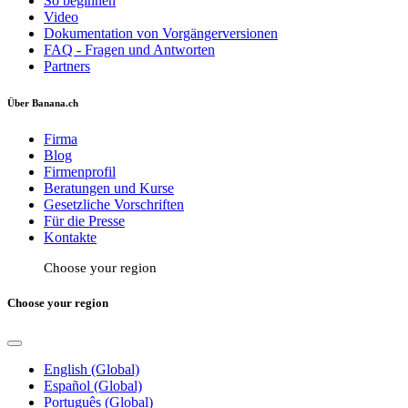
So beginnen
Video
Dokumentation von Vorgängerversionen
FAQ - Fragen und Antworten
Partners
Über Banana.ch
Firma
Blog
Firmenprofil
Beratungen und Kurse
Gesetzliche Vorschriften
Für die Presse
Kontakte
Choose your region
Choose your region
English (Global)
Español (Global)
Português (Global)