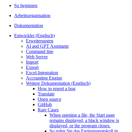
So beginnen
Arbeitsorganisation
Dokumentation
Entwickler (Englisch)
Erweiterungen
AI and GPT Assistants
Command line
Web Server
Import
Export
Excel-Integration
Accounting Engine
Weitere Dokumentation (Englisch)
How to report a bug
Translate
Open source
GitHub
Rare Cases
When opening a file, the Start page
remains displayed, a black window is
displayed, or the program closes.
So rufen Sie das Ereignisprotokoll in