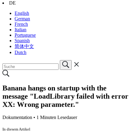
DE
English
German
French
Italian
Portuguese
Spanish
简体中文
Dutch
Banana hangs on startup with the
message "LoadLibrary failed with error
XX: Wrong parameter."
Dokumentation •
1 Minuten Lesedauer
In diesem Artikel