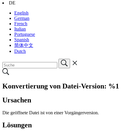
DE
English
German
French
Italian
Portuguese
Spanish
简体中文
Dutch
Konvertierung von Datei-Version: %1
Ursachen
Die geöffnete Datei ist von einer Vorgängerversion
.
Lösungen