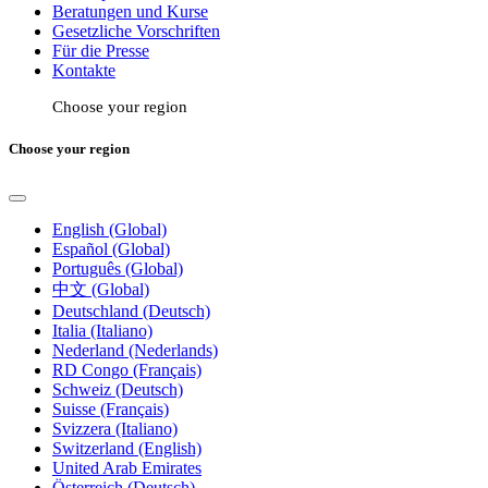
Beratungen und Kurse
Gesetzliche Vorschriften
Für die Presse
Kontakte
Choose your region
Choose your region
English (Global)
Español (Global)
Português (Global)
中文 (Global)
Deutschland (Deutsch)
Italia (Italiano)
Nederland (Nederlands)
RD Congo (Français)
Schweiz (Deutsch)
Suisse (Français)
Svizzera (Italiano)
Switzerland (English)
United Arab Emirates
Österreich (Deutsch)