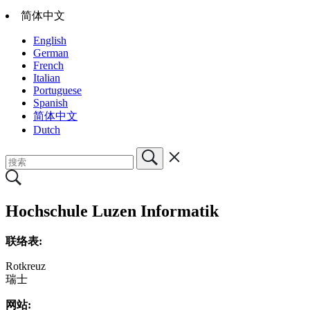
简体中文
English
German
French
Italian
Portuguese
Spanish
简体中文
Dutch
Hochschule Luzen Informatik
联络表:
Rotkreuz
瑞士
网站: