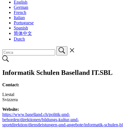
English
German
French
Italian
Portuguese
Spanish
简体中文
Dutch
Informatik Schulen Baselland IT.SBL
Contact:
Liestal
Svizzera
Website:
https://www.baselland.ch/politik-und-
behorden/direktionen/bildungs-kultur-und-
sportdirektion/dienstleistungen-und-angebote/informatik-schulen-bl