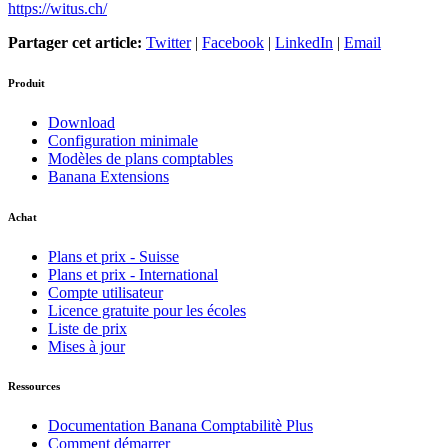
https://witus.ch/
Partager cet article:
Twitter
|
Facebook
|
LinkedIn
|
Email
Produit
Download
Configuration minimale
Modèles de plans comptables
Banana Extensions
Achat
Plans et prix - Suisse
Plans et prix - International
Compte utilisateur
Licence gratuite pour les écoles
Liste de prix
Mises à jour
Ressources
Documentation Banana Comptabilitè Plus
Comment démarrer