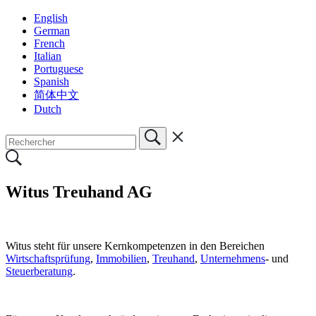
English
German
French
Italian
Portuguese
Spanish
简体中文
Dutch
Witus Treuhand AG
Witus steht für unsere Kernkompetenzen in den Bereichen
Wirtschaftsprüfung
,
Immobilien
,
Treuhand
,
Unternehmens
- und
Steuerberatung
.