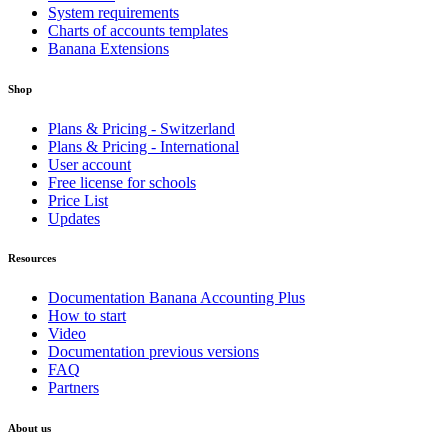
System requirements
Charts of accounts templates
Banana Extensions
Shop
Plans & Pricing - Switzerland
Plans & Pricing - International
User account
Free license for schools
Price List
Updates
Resources
Documentation Banana Accounting Plus
How to start
Video
Documentation previous versions
FAQ
Partners
About us