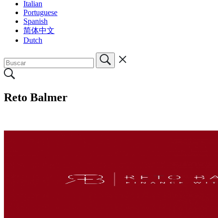
Italian
Portuguese
Spanish
简体中文
Dutch
Reto Balmer