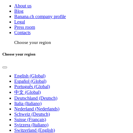
About us
Blog
Banana.ch company profile
Legal
Press room
Contacts
Choose your region
Choose your region
English (Global)
Español (Global)
Português (Global)
中文 (Global)
Deutschland (Deutsch)
Italia (Italiano)
Nederland (Nederlands)
Schweiz (Deutsch)
Suisse (Français)
Svizzera (Italiano)
Switzerland (English)