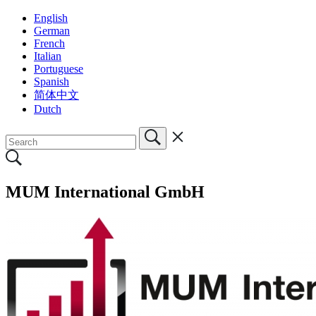
English
German
French
Italian
Portuguese
Spanish
简体中文
Dutch
MUM International GmbH