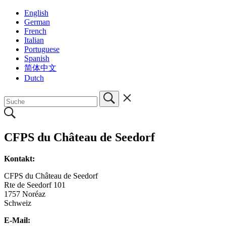
English
German
French
Italian
Portuguese
Spanish
简体中文
Dutch
CFPS du Château de Seedorf
Kontakt:
CFPS
du Château de Seedorf
Rte de Seedorf 101
1757
Noréaz
Schweiz
E-Mail: