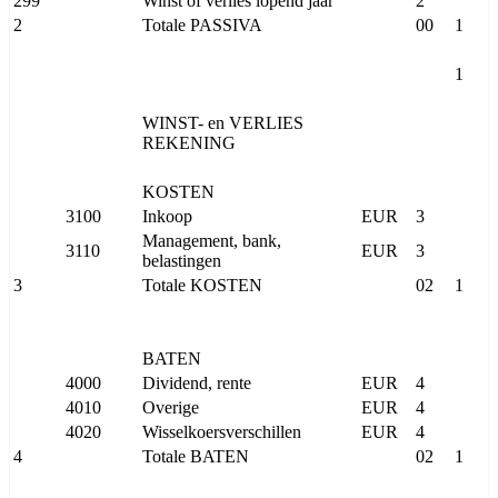
299
Winst of verlies lopend jaar
2
2
Totale PASSIVA
00
1
1
WINST- en VERLIES
REKENING
KOSTEN
3100
Inkoop
EUR
3
Management, bank,
3110
EUR
3
belastingen
3
Totale KOSTEN
02
1
BATEN
4000
Dividend, rente
EUR
4
4010
Overige
EUR
4
4020
Wisselkoersverschillen
EUR
4
4
Totale BATEN
02
1