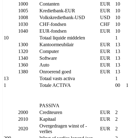
1000
Contanten
EUR
10
1005
Kredietbank-EUR
EUR
10
1008
Volkskredietbank-USD
USD
10
1030
CHF-fondsen
CHF
10
1040
EUR-fondsen
EUR
10
10
Totaal liquide middelen
1
1300
Kantoormeubilair
EUR
13
1320
Computer
EUR
13
1340
Software
EUR
13
1360
Auto
EUR
13
1380
Onroerend goed
EUR
13
13
Totaal vasts activa
1
1
Totale ACTIVA
00
1
PASSIVA
2000
Crediteuren
EUR
2
2010
Kapitaal
EUR
2
Overgedragen winst of -
2020
EUR
2
verlies