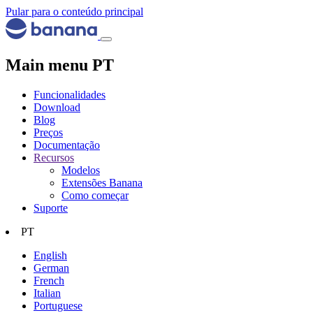
Pular para o conteúdo principal
Main menu PT
Funcionalidades
Download
Blog
Preços
Documentação
Recursos
Modelos
Extensões Banana
Como começar
Suporte
PT
English
German
French
Italian
Portuguese