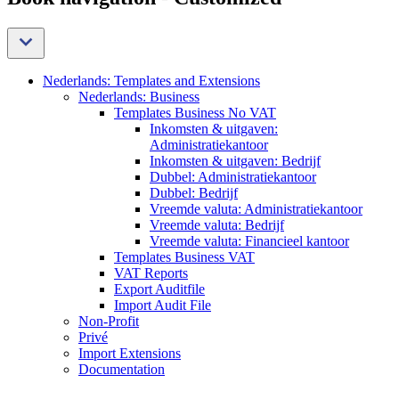
Nederlands: Templates and Extensions
Nederlands: Business
Templates Business No VAT
Inkomsten & uitgaven:
Administratiekantoor
Inkomsten & uitgaven: Bedrijf
Dubbel: Administratiekantoor
Dubbel: Bedrijf
Vreemde valuta: Administratiekantoor
Vreemde valuta: Bedrijf
Vreemde valuta: Financieel kantoor
Templates Business VAT
VAT Reports
Export Auditfile
Import Audit File
Non-Profit
Privé
Import Extensions
Documentation