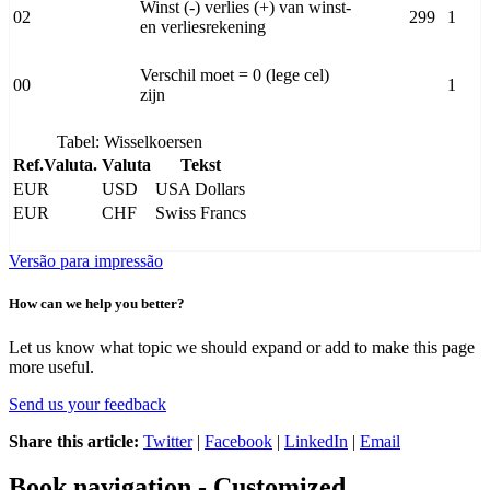
Winst (-) verlies (+) van winst-
02
299
1
en verliesrekening
Verschil moet = 0 (lege cel)
00
1
zijn
Tabel: Wisselkoersen
Ref.Valuta.
Valuta
Tekst
EUR
USD
USA Dollars
EUR
CHF
Swiss Francs
Versão para impressão
How can we help you better?
Let us know what topic we should expand or add to make this page
more useful.
Send us your feedback
Share this article:
Twitter
|
Facebook
|
LinkedIn
|
Email
Book navigation - Customized