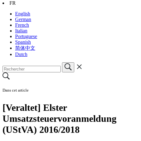
FR
English
German
French
Italian
Portuguese
Spanish
简体中文
Dutch
Dans cet article
[Veraltet] Elster
Umsatzsteuervoranmeldung
(UStVA) 2016/2018