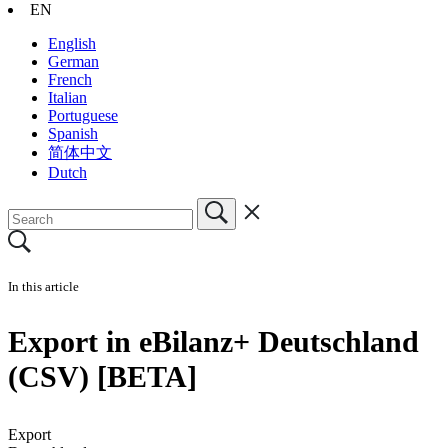
EN
English
German
French
Italian
Portuguese
Spanish
简体中文
Dutch
In this article
Export in eBilanz+ Deutschland
(CSV) [BETA]
Export