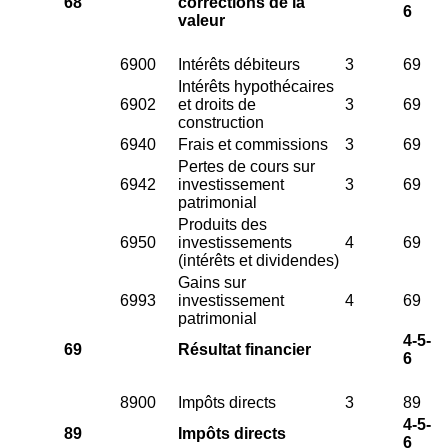
68
corrections de la
6
valeur
6900
Intérêts débiteurs
3
69
Intérêts hypothécaires
6902
et droits de
3
69
construction
6940
Frais et commissions
3
69
Pertes de cours sur
6942
investissement
3
69
patrimonial
Produits des
6950
investissements
4
69
(intérêts et dividendes)
Gains sur
6993
investissement
4
69
patrimonial
4-5-
69
Résultat financier
6
8900
Impôts directs
3
89
4-5-
89
Impôts directs
6