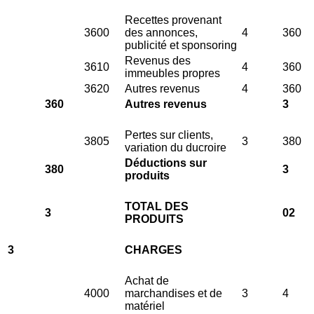
Recettes provenant
3600
des annonces,
4
360
publicité et sponsoring
Revenus des
3610
4
360
immeubles propres
3620
Autres revenus
4
360
360
Autres revenus
3
Pertes sur clients,
3805
3
380
variation du ducroire
Déductions sur
380
3
produits
TOTAL DES
3
02
PRODUITS
3
CHARGES
Achat de
4000
marchandises et de
3
4
matériel