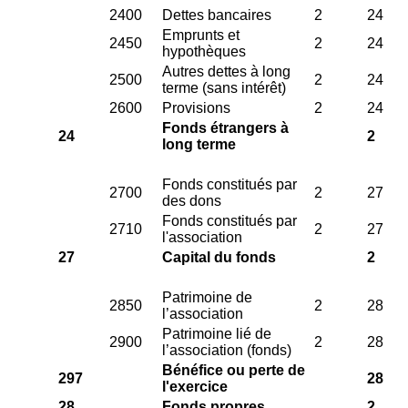
2400
Dettes bancaires
2
24
Emprunts et
2450
2
24
hypothèques
Autres dettes à long
2500
2
24
terme (sans intérêt)
2600
Provisions
2
24
Fonds étrangers à
24
2
long terme
Fonds constitués par
2700
2
27
des dons
Fonds constitués par
2710
2
27
l'association
27
Capital du fonds
2
Patrimoine de
2850
2
28
l’association
Patrimoine lié de
2900
2
28
l’association (fonds)
Bénéfice ou perte de
297
28
l'exercice
28
Fonds propres
2