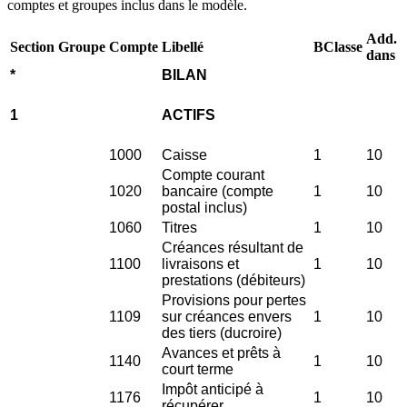
comptes et groupes inclus dans le modèle.
Add.
Section
Groupe
Compte
Libellé
BClasse
dans
*
BILAN
1
ACTIFS
1000
Caisse
1
10
Compte courant
1020
bancaire (compte
1
10
postal inclus)
1060
Titres
1
10
Créances résultant de
1100
livraisons et
1
10
prestations (débiteurs)
Provisions pour pertes
1109
sur créances envers
1
10
des tiers (ducroire)
Avances et prêts à
1140
1
10
court terme
Impôt anticipé à
1176
1
10
récupérer