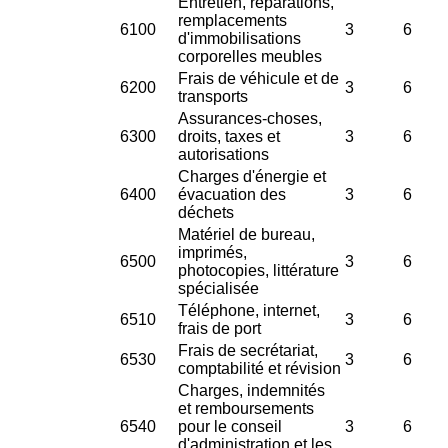
Entretien, réparations,
remplacements
6100
3
6
d'immobilisations
corporelles meubles
Frais de véhicule et de
6200
3
6
transports
Assurances-choses,
6300
droits, taxes et
3
6
autorisations
Charges d'énergie et
6400
évacuation des
3
6
déchets
Matériel de bureau,
imprimés,
6500
3
6
photocopies, littérature
spécialisée
Téléphone, internet,
6510
3
6
frais de port
Frais de secrétariat,
6530
3
6
comptabilité et révision
Charges, indemnités
et remboursements
6540
pour le conseil
3
6
d'administration et les