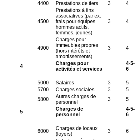
4400
Prestations de tiers
3
4
Prestations à fins
associatives (par ex.
4500
frais pour équipes
3
4
hommes actifs,
femmes, jeunes)
Charges pour
immeubles propres
4900
3
4
(hors intérêts et
amortissements)
Charges pour
4-5-
4
activités et services
6
5000
Salaires
3
5
5700
Charges sociales
3
5
Autres charges de
5800
3
5
personnel
Charges de
4-5-
5
personnel
6
Charges de locaux
6000
3
6
(loyers)