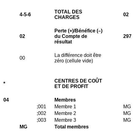
TOTAL DES
4-5-6
02
CHARGES
Perte (+)/Bénéfice (–)
02
du Compte de
297
résultat
La différence doit être
00
zéro (cellule vide)
CENTRES DE COÛT
*
ET DE PROFIT
04
Membres
;001
Membre 1
MG
;002
Membre 2
MG
;003
Membre 3
MG
MG
Total membres