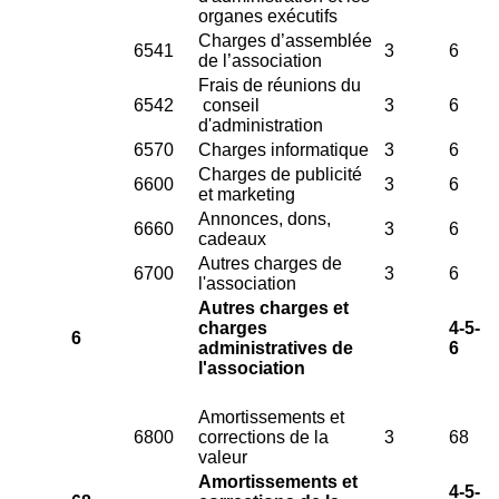
organes exécutifs
Charges d’assemblée
6541
3
6
de l’association
Frais de réunions du
6542
conseil
3
6
d'administration
6570
Charges informatique
3
6
Charges de publicité
6600
3
6
et marketing
Annonces, dons,
6660
3
6
cadeaux
Autres charges de
6700
3
6
l'association
Autres charges et
charges
4-5-
6
administratives de
6
l'association
Amortissements et
6800
corrections de la
3
68
valeur
Amortissements et
4-5-