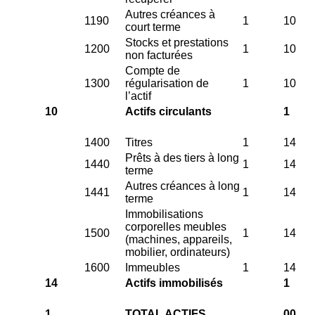
Autres créances à
1190
1
10
court terme
Stocks et prestations
1200
1
10
non facturées
Compte de
1300
régularisation de
1
10
l’actif
10
Actifs circulants
1
1400
Titres
1
14
Prêts à des tiers à long
1440
1
14
terme
Autres créances à long
1441
1
14
terme
Immobilisations
corporelles meubles
1500
1
14
(machines, appareils,
mobilier, ordinateurs)
1600
Immeubles
1
14
14
Actifs immobilisés
1
1
TOTAL ACTIFS
00