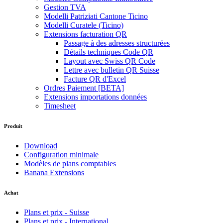
Gestion TVA
Modelli Patriziati Cantone Ticino
Modelli Curatele (Ticino)
Extensions facturation QR
Passage à des adresses structurées
Détails techniques Code QR
Layout avec Swiss QR Code
Lettre avec bulletin QR Suisse
Facture QR d'Excel
Ordres Paiement [BETA]
Extensions importations données
Timesheet
Produit
Download
Configuration minimale
Modèles de plans comptables
Banana Extensions
Achat
Plans et prix - Suisse
Plans et prix - International