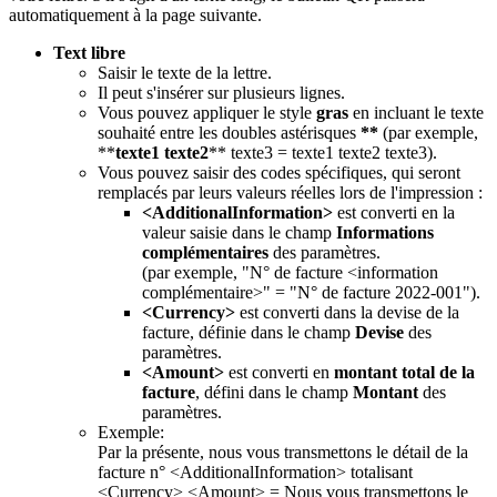
automatiquement à la page suivante.
Text libre
Saisir le texte de la lettre.
Il peut s'insérer sur plusieurs lignes.
Vous pouvez appliquer le style
gras
en incluant le texte
souhaité entre les doubles astérisques
**
(par exemple,
**
texte1 texte2
** texte3 = texte1 texte2 texte3).
Vous pouvez saisir des codes spécifiques, qui seront
remplacés par leurs valeurs réelles lors de l'impression :
<AdditionalInformation>
est converti en la
valeur saisie dans le champ
Informations
complémentaires
des paramètres.
(par exemple, "N° de facture <information
complémentaire>" = "N° de facture 2022-001").
<Currency>
est converti dans la devise de la
facture, définie dans le champ
Devise
des
paramètres.
<Amount>
est converti en
montant total de la
facture
, défini dans le champ
Montant
des
paramètres.
Exemple:
Par la présente, nous vous transmettons le détail de la
facture n° <AdditionalInformation> totalisant
<Currency> <Amount> = Nous vous transmettons le