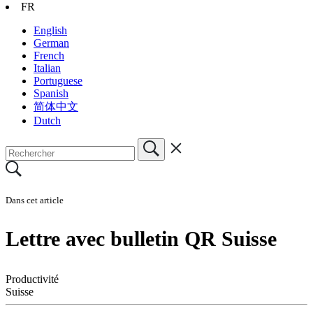
FR
English
German
French
Italian
Portuguese
Spanish
简体中文
Dutch
Dans cet article
Lettre avec bulletin QR Suisse
Productivité
Suisse