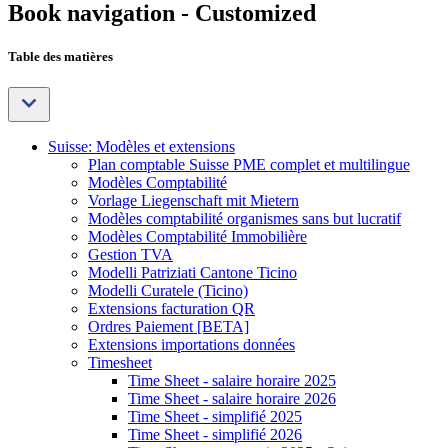
Book navigation - Customized
Table des matières
Suisse: Modèles et extensions
Plan comptable Suisse PME complet et multilingue
Modèles Comptabilité
Vorlage Liegenschaft mit Mietern
Modèles comptabilité organismes sans but lucratif
Modèles Comptabilité Immobilière
Gestion TVA
Modelli Patriziati Cantone Ticino
Modelli Curatele (Ticino)
Extensions facturation QR
Ordres Paiement [BETA]
Extensions importations données
Timesheet
Time Sheet - salaire horaire 2025
Time Sheet - salaire horaire 2026
Time Sheet - simplifié 2025
Time Sheet - simplifié 2026