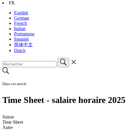
FR
English
German
French
Italian
Portuguese
Spanish
简体中文
Dutch
Dans cet article
Time Sheet - salaire horaire 2025
Suisse
Time Sheet
Autre