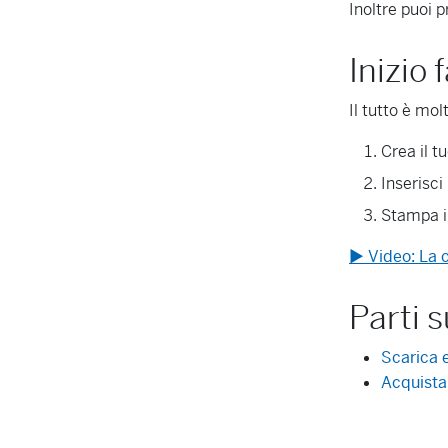
Inoltre puoi pr
Inizio 
Il tutto è mol
Crea il t
Inserisci 
Stampa il
▶ Video: La c
Parti s
Scarica e
Acquista