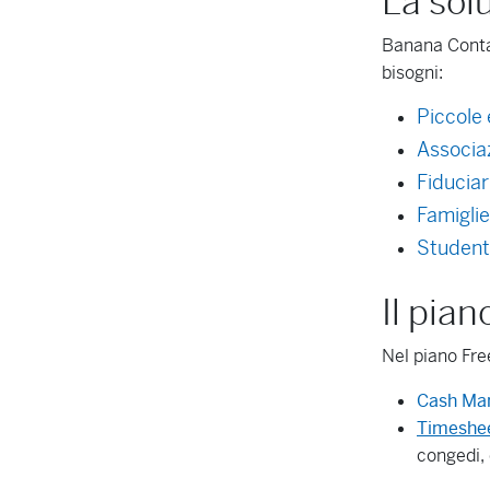
La sol
Banana Contab
bisogni:
Piccole 
Associaz
Fiduciar
Famiglie
Student
Il pia
Nel piano Fre
Cash Ma
Timeshee
congedi, 