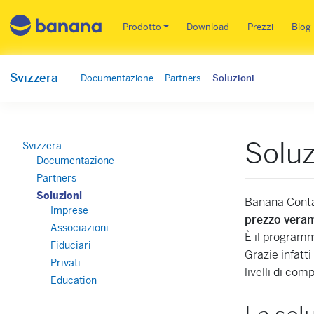
Main menu IT
Prodotto
Download
Prezzi
Blog
Svizzera
Documentazione
Partners
Soluzioni
Soluz
Svizzera
Documentazione
Partners
Soluzioni
Banana Contab
Imprese
prezzo vera
Associazioni
È il programma
Fiduciari
Grazie infatti
Privati
livelli di com
Education