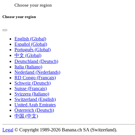
Choose your region
Choose your region
English (Global)
Español (Global)
Português (Global)
中文 (Global)
Deutschland (Deutsch)
Italia (Italiano)
Nederland (Nederlands)
RD Congo (Français)
Schweiz (Deutsch)
Suisse (Français)
Svizzera (Italiano)
Switzerland (English)
United Arab Emirates
Österreich (Deutsch)
中国 (中文)
Legal
© Copyright 1989-2026 Banana.ch SA (Switzerland).