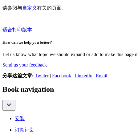
请参阅与
自定义
有关的页面。
适合打印版本
How can we help you better?
Let us know what topic we should expand or add to make this page m
Send us your feedback
分享这篇文章:
Twitter
|
Facebook
|
LinkedIn
|
Email
Book navigation
安装
订阅计划