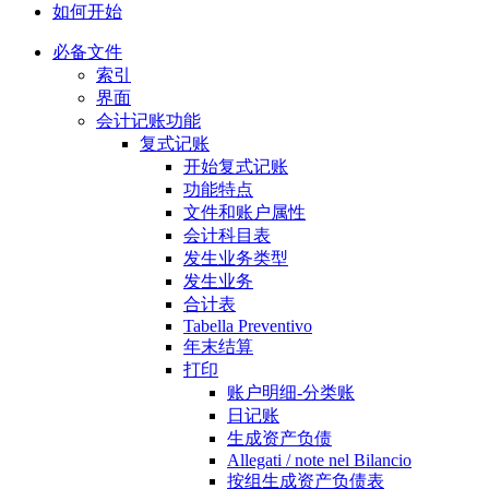
如何开始
必备文件
索引
界面
会计记账功能
复式记账
开始复式记账
功能特点
文件和账户属性
会计科目表
发生业务类型
发生业务
合计表
Tabella Preventivo
年末结算
打印
账户明细-分类账
日记账
生成资产负债
Allegati / note nel Bilancio
按组生成资产负债表