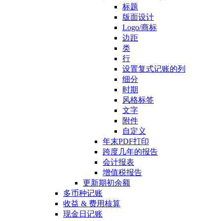
标题
版面设计
Logo/商标
边距
类
行
设置复式记账的列
细分
时期
风格标签
文字
附件
自定义
年末PDF打印
跨度几年的报告
会计报表
增值税报告
更新期初余额
多币种记账
收益 & 费用核算
现金日记账