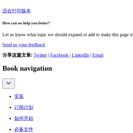
适合打印版本
How can we help you better?
Let us know what topic we should expand or add to make this page m
Send us your feedback
分享这篇文章:
Twitter
|
Facebook
|
LinkedIn
|
Email
Book navigation
安装
订阅计划
如何开始
必备文件