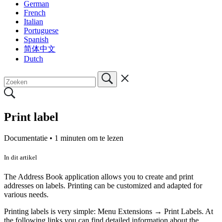
German
French
Italian
Portuguese
Spanish
简体中文
Dutch
Print label
Documentatie •
1 minuten om te lezen
In dit artikel
The Address Book application allows you to create and print
addresses on labels. Printing can be customized and adapted for
various needs.
Printing labels is very simple: Menu Extensions → Print Labels. At
the following links you can find detailed information about the