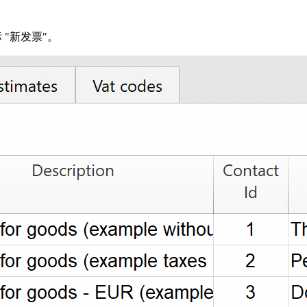
 "新发票"。