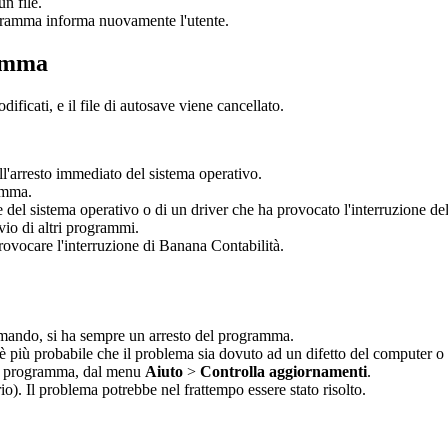
n file.
rogramma informa nuovamente l'utente.
ramma
ficati, e il file di autosave viene cancellato.
ll'arresto immediato del sistema operativo.
amma.
el sistema operativo o di un driver che ha provocato l'interruzione d
vio di altri programmi.
ovocare l'interruzione di Banana Contabilità.
comando, si ha sempre un arresto del programma.
è più probabile che il problema sia dovuto ad un difetto del computer o
del programma, dal menu
Aiuto
>
Controlla aggiornamenti
.
io). Il problema potrebbe nel frattempo essere stato risolto.