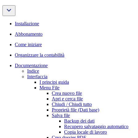
Installazione
Abbonamento
Come iniziare
Organizzare la contabilità
Documentazione
Indice
Interfaccia
I principi guida
Menu File
Crea nuovo file
Apri e cerca file
Chiudi / Chiudi tutto
Proprietà file (Dati base)
Salva file
Backup dei dati
Recupero salvataggio automatico
Copia locale di lavoro
Crea dossier PDF