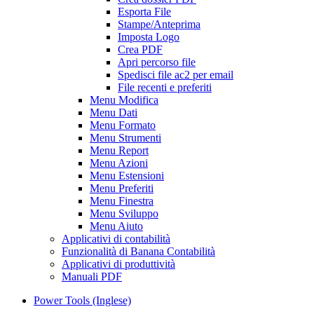
Esporta File
Stampe/Anteprima
Imposta Logo
Crea PDF
Apri percorso file
Spedisci file ac2 per email
File recenti e preferiti
Menu Modifica
Menu Dati
Menu Formato
Menu Strumenti
Menu Report
Menu Azioni
Menu Estensioni
Menu Preferiti
Menu Finestra
Menu Sviluppo
Menu Aiuto
Applicativi di contabilità
Funzionalità di Banana Contabilità
Applicativi di produttività
Manuali PDF
Power Tools (Inglese)