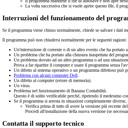
Il programma mantiene il file di autosave e non apre nessu
La volta successiva che si vuole aprire questo file, il p
Interruzioni del funzionamento del prog
Se il programma viene chiuso normalmente, chiede se salvare i dati modi
Il programma può non chiudersi normalmente per le seguenti ragioni:
Un'interruzione di corrente o di un altro evento che ha portato a
Un problema che ha portato alla chiusura inaspettata del progr
Un problema dovuto ad un altro programma o ad una situazione d
Prova a far ripartire il computer e usare il programma senza l'av
Un difetto al sistema operativo o un programma difettoso può pr
Problema con alcuni computer Dell
.
Un difetto al computer (errore di memoria).
Un virus.
Problema nel funzionamento di Banana Contabilità.
Questo è di solito verificabile perché, ripetendo il medesimo 
Se il programma si arresta in situazioni completamente diverse, 
Verifica prima di tutto di avere la versione più recente 
Procedi all'installazione della nuova versione (se necessar
Contatta il supporto tecnico