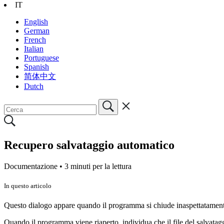
IT
English
German
French
Italian
Portuguese
Spanish
简体中文
Dutch
Recupero salvataggio automatico
Documentazione •
3 minuti per la lettura
In questo articolo
Questo dialogo appare quando il programma si chiude inaspettatamente e
Quando il programma viene riaperto, individua che il file del salvatag