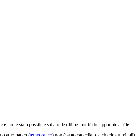
 non è stato possibile salvare le ultime modifiche apportate al file.
gio automatico (
temporaneo
) non è stato cancellato, e chiede quindi all'u