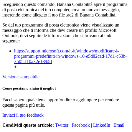
Scegliendo questo comando, Banana Contabilità apre il programma
di posta elettronica del tuo computer, crea un nuovo messaggio,
inserendo come allegato il tuo file .ac2 di Banana Contabilità.
Se dal tuo programma di posta elettronica viene visualizzato un
messaggio che ti informa che devi creare un profilo Microsoft
Outlook, devi seguire le informazioni che si trovano al link
seguente:
https://support.microsoft.com/it-it/windows/modificare-i-
programmi-predefiniti-in-windows-10-e5d82cad-17d1-c53b-
3505-f10a32e1894d
+
Versione stampabile
Come possiamo aiutarti meglio?
Facci sapere quale tema approfondire o aggiungere per rendere
questa pagina più utile.
Inviaci il tuo feedback
Condividi questo articolo:
Twitter
|
Facebook
|
LinkedIn
|
Email