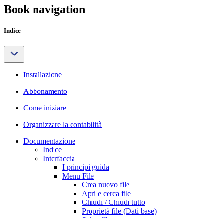
Book navigation
Indice
Installazione
Abbonamento
Come iniziare
Organizzare la contabilità
Documentazione
Indice
Interfaccia
I principi guida
Menu File
Crea nuovo file
Apri e cerca file
Chiudi / Chiudi tutto
Proprietà file (Dati base)