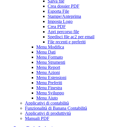
Salva file
Crea dossier PDF
Esporta File
Stampe/Anteprima
Imposta Logo
Crea PDF
Apri percorso file
Spedisci file ac2 per email
File recenti e preferiti
Menu Modifica
Menu Dati
Menu Formato
Menu Strumenti
Menu Report
Menu Azioni
Menu Estensioni
Menu Preferiti
Menu Finestra
Menu Sviluppo
Menu Aiuto
Applicativi di contabilità
Funzionalità di Banana Contabilità
Applicativi di produttività
Manuali PDF