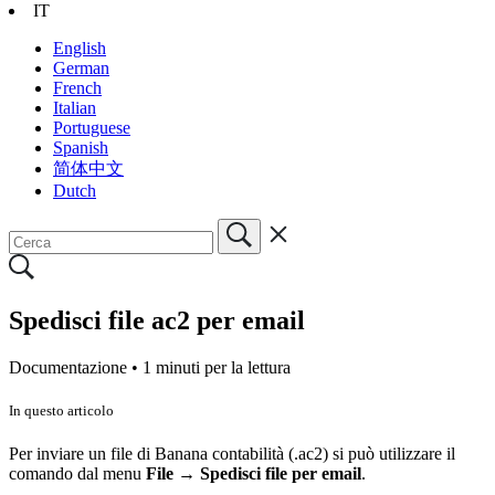
IT
English
German
French
Italian
Portuguese
Spanish
简体中文
Dutch
Spedisci file ac2 per email
Documentazione •
1 minuti per la lettura
In questo articolo
Per inviare un file di Banana contabilità (.ac2) si può utilizzare il
comando dal menu
File → Spedisci file per email
.