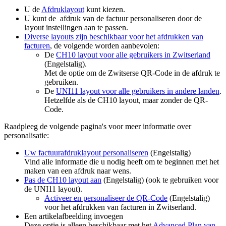
U de
Afdruklayout
kunt kiezen.
U kunt de afdruk van de factuur personaliseren door de
layout instellingen aan te passen.
Diverse layouts zijn beschikbaar voor het afdrukken van
facturen
, de volgende worden aanbevolen:
De
CH10 layout voor alle gebruikers in Zwitserland
(Engelstalig).
Met de optie om de Zwitserse QR-Code in de afdruk te
gebruiken.
De
UNI11 layout voor alle gebruikers in andere landen
.
Hetzelfde als de CH10 layout, maar zonder de QR-
Code.
Raadpleeg de volgende pagina's voor meer informatie over
personalisatie:
Uw factuurafdruklayout personaliseren
(Engelstalig)
Vind alle informatie die u nodig heeft om te beginnen met het
maken van een afdruk naar wens.
Pas de CH10 layout aan
(Engelstalig) (ook te gebruiken voor
de UNI11 layout).
Activeer en personaliseer de QR-Code
(Engelstalig)
voor het afdrukken van facturen in Zwitserland.
Een artikelafbeelding invoegen
Deze optie is alleen beschikbaar met het
Advanced Plan van