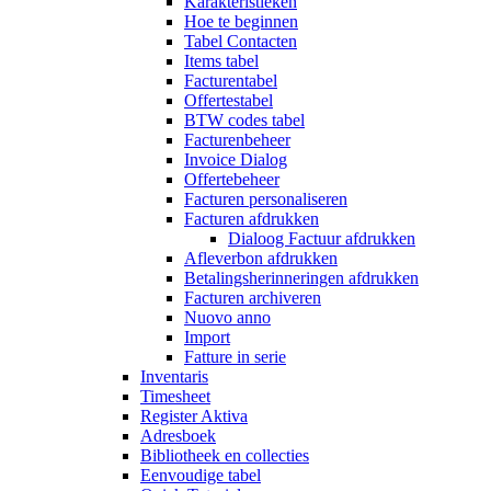
Karakteristieken
Hoe te beginnen
Tabel Contacten
Items tabel
Facturentabel
Offertestabel
BTW codes tabel
Facturenbeheer
Invoice Dialog
Offertebeheer
Facturen personaliseren
Facturen afdrukken
Dialoog Factuur afdrukken
Afleverbon afdrukken
Betalingsherinneringen afdrukken
Facturen archiveren
Nuovo anno
Import
Fatture in serie
Inventaris
Timesheet
Register Aktiva
Adresboek
Bibliotheek en collecties
Eenvoudige tabel