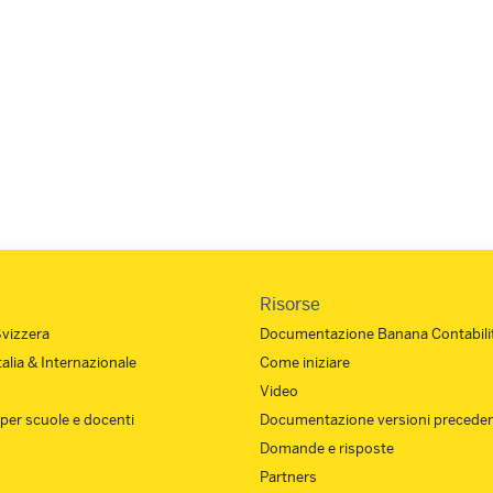
i attraversamento del book per 
Risorse
Svizzera
Documentazione Banana Contabilit
Italia & Internazionale
Come iniziare
Video
 per scuole e docenti
Documentazione versioni preceden
Domande e risposte
Partners