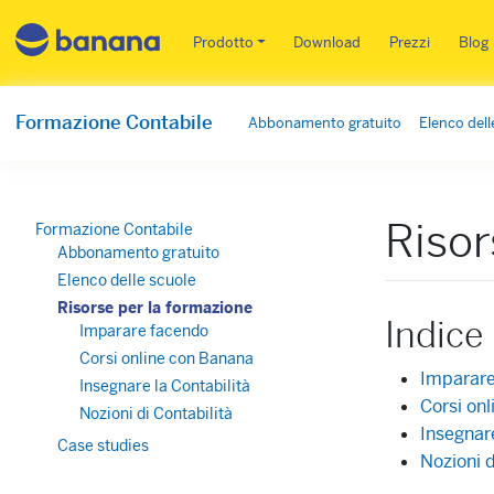
Main menu IT
Prodotto
Download
Prezzi
Blog
Formazione Contabile
Abbonamento gratuito
Elenco dell
Risor
Formazione Contabile
Abbonamento gratuito
Elenco delle scuole
Risorse per la formazione
Indice
Imparare facendo
Corsi online con Banana
Imparare
Insegnare la Contabilità
Corsi on
Nozioni di Contabilità
Insegnare
Case studies
Nozioni d