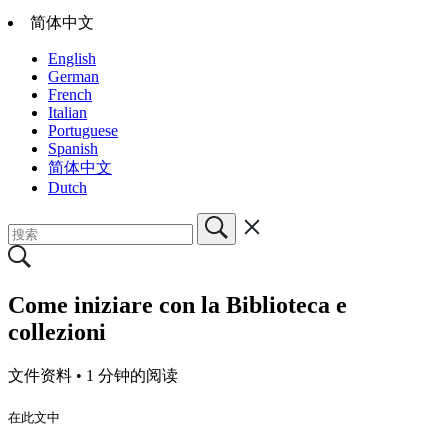
简体中文
English
German
French
Italian
Portuguese
Spanish
简体中文
Dutch
Come iniziare con la Biblioteca e
collezioni
文件资料 •
1 分钟的阅读
在此文中