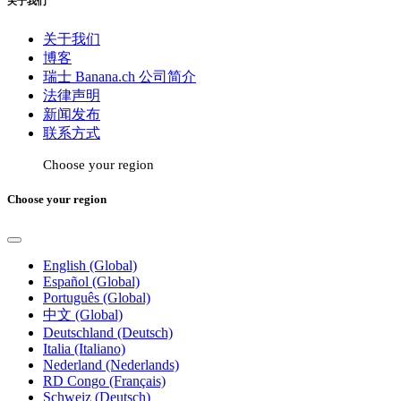
关于我们
关于我们
博客
瑞士 Banana.ch 公司简介
法律声明
新闻发布
联系方式
Choose your region
Choose your region
English (Global)
Español (Global)
Português (Global)
中文 (Global)
Deutschland (Deutsch)
Italia (Italiano)
Nederland (Nederlands)
RD Congo (Français)
Schweiz (Deutsch)