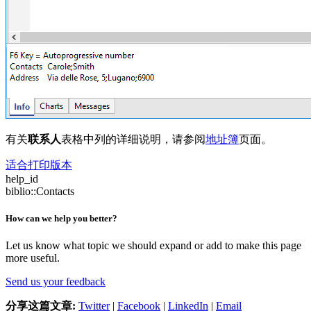
有关
联系人
表格中列的详细说明，请参阅
地址簿
页面。
适合打印版本
help_id
biblio::Contacts
How can we help you better?
Let us know what topic we should expand or add to make this page
more useful.
Send us your feedback
分享这篇文章:
Twitter
|
Facebook
|
LinkedIn
|
Email