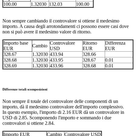
100.00
1.32030
132.03
100.00
Non sempre cambiando il controvalore si ottiene il medesimo
importo. A causa degli arrotondamenti ci possono essere casi dove
non si può avere il medesimo valore di ritorno.
Importo base
Controvalore
Ritorno
Differenza
Cambio
EUR
USD
EUR
EUR
328.67
1.32030
433.94
328.66
328.68
1.32030
433.95
328.67
0.01
328.69
1.32030
433.96
328.68
0.01
Differenze totali scomposizioni
Non sempre il totale del controvalore delle componenti di un
importo, dà il medesimo controvalore dell'importo complessivo.
In questo esempio, l'importo di 2.16 EUR dà un controvalore in
USD di 2.85. Scomponendo l'importo e sommando i due
controvalori si ottiene 2.84.
Importo EUR
Cambio
Controvalore USD