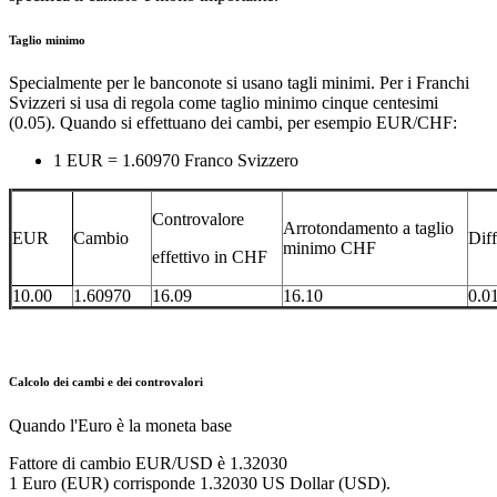
Taglio minimo
Specialmente per le banconote si usano tagli minimi. Per i Franchi
Svizzeri si usa di regola come taglio minimo cinque centesimi
(0.05). Quando si effettuano dei cambi, per esempio EUR/CHF:
1 EUR = 1.60970 Franco Svizzero
Controvalore
Arrotondamento a taglio
EUR
Cambio
Dif
minimo CHF
effettivo in CHF
10.00
1.60970
16.09
16.10
0.0
Calcolo dei cambi e dei controvalori
Quando l'Euro è la moneta base
Fattore di cambio EUR/USD è 1.32030
1 Euro (EUR) corrisponde 1.32030 US Dollar (USD).