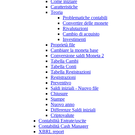
Come iniziare
Caratteristiche
Teoria
Problematiche contabili
Convertire delle monete
Rivalutazioni
Cambio di acquisto
Investimenti
Proprietà file
Cambiare la moneta base
Conversione saldi Moneta 2
Tabella Cambi
Tabella Conti
Tabella Registrazioni
Registrazioni
Preventivo
Saldi iniziali - Nuovo file
Chiusure
Stampe
Nuovo anno
Differenze Saldi iniziali
Criptovalute
Contabilità Entrate/uscite
Contabilità Cash Manager
XBRL report