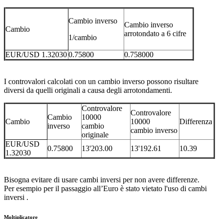
Cambio inverso
Cambio inverso
Cambio
arrotondato a 6 cifre
1/cambio
EUR/USD 1.32030
0.75800
0.758000
I controvalori calcolati con un cambio inverso possono risultare
diversi da quelli originali a causa degli arrotondamenti.
Controvalore
Controvalore
Cambio
10000
Cambio
10000
Differenza
inverso
cambio
cambio inverso
originale
EUR/USD
0.75800
13'203.00
13'192.61
10.39
1.32030
Bisogna evitare di usare cambi inversi per non avere differenze.
Per esempio per il passaggio all’Euro è stato vietato l'uso di cambi
inversi .
Moltiplicatore