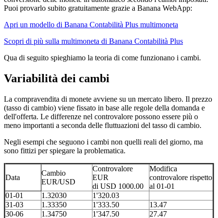
Puoi provarlo subito gratuitamente grazie a Banana WebApp:
Apri un modello di Banana Contabilità Plus multimoneta
Scopri di più sulla multimoneta di Banana Contabilità Plus
Qua di seguito spieghiamo la teoria di come funzionano i cambi.
Variabilità dei cambi
La compravendita di monete avviene su un mercato libero. Il prezzo
(tasso di cambio) viene fissato in base alle regole della domanda e
dell'offerta. Le differenze nel controvalore possono essere più o
meno importanti a seconda delle fluttuazioni del tasso di cambio.
Negli esempi che seguono i cambi non quelli reali del giorno, ma
sono fittizi per spiegare la problematica.
Controvalore
Modifica
Cambio
Data
EUR
controvalore rispetto
EUR/USD
di USD 1000.00
al 01-01
01-01
1.32030
1'320.03
31-03
1.33350
1'333.50
13.47
30-06
1.34750
1'347.50
27.47