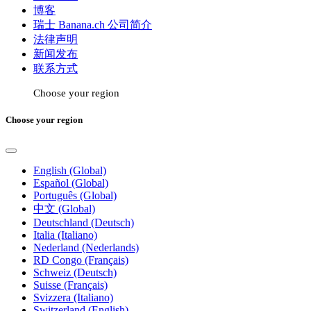
博客
瑞士 Banana.ch 公司简介
法律声明
新闻发布
联系方式
Choose your region
Choose your region
English (Global)
Español (Global)
Português (Global)
中文 (Global)
Deutschland (Deutsch)
Italia (Italiano)
Nederland (Nederlands)
RD Congo (Français)
Schweiz (Deutsch)
Suisse (Français)
Svizzera (Italiano)
Switzerland (English)