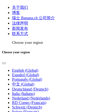
关于我们
博客
瑞士 Banana.ch 公司简介
法律声明
新闻发布
联系方式
Choose your region
Choose your region
English (Global)
Español (Global)
Português (Global)
中文 (Global)
Deutschland (Deutsch)
Italia (Italiano)
Nederland (Nederlands)
RD Congo (Français)
Schweiz (Deutsch)
Suisse (Français)