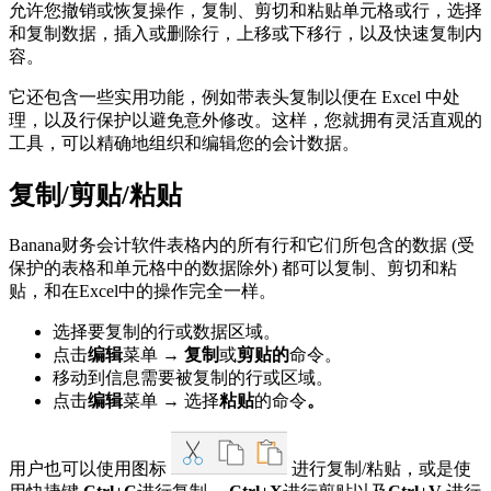
允许您撤销或恢复操作，复制、剪切和粘贴单元格或行，选择
和复制数据，插入或删除行，上移或下移行，以及快速复制内
容。
它还包含一些实用功能，例如带表头复制以便在 Excel 中处
理，以及行保护以避免意外修改。这样，您就拥有灵活直观的
工具，可以精确地组织和编辑您的会计数据。
复制/剪贴/粘贴
Banana财务会计软件表格内的所有行和它们所包含的数据 (受
保护的表格和单元格中的数据除外) 都可以复制、剪切和粘
贴，和在Excel中的操作完全一样。
选择要复制的行或数据区域。
点击
编辑
菜单 →
复制
或
剪贴的
命令。
移动到信息需要被复制的行或区域。
点击
编辑
菜单 → 选择
粘贴
的命令
。
用户也可以使用图标
进行复制/粘贴，或是使