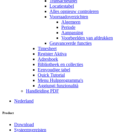
Transactietabel
Locatiestabel
Alles opnieuw controleren
Voorraadoverzichten
Algemeen
Periode
Aanpassing
Voorbeelden van afdrukken
Geavanceerde functies
Timesheet
Register Aktiva
Adresboek
Bibliotheek en collecties
Eenvoudige tabel
Quick Tutorial
Menu Hulpprogramma's
Aggiungi funzionalità
Handleiding PDF
Nederland
Product
Download
Systeemvereisten