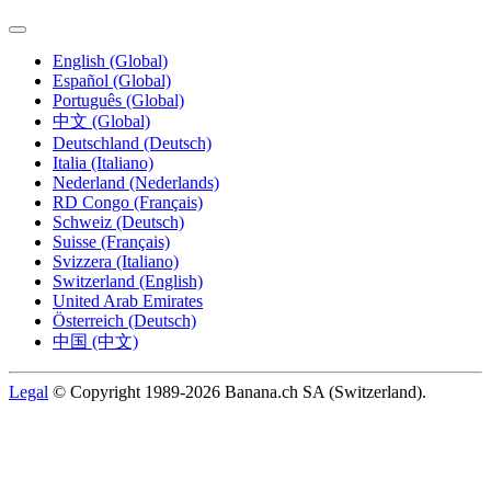
English (Global)
Español (Global)
Português (Global)
中文 (Global)
Deutschland (Deutsch)
Italia (Italiano)
Nederland (Nederlands)
RD Congo (Français)
Schweiz (Deutsch)
Suisse (Français)
Svizzera (Italiano)
Switzerland (English)
United Arab Emirates
Österreich (Deutsch)
中国 (中文)
Legal
© Copyright 1989-2026 Banana.ch SA (Switzerland).