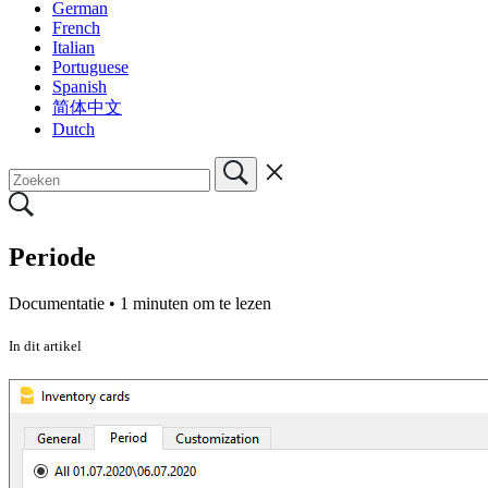
German
French
Italian
Portuguese
Spanish
简体中文
Dutch
Periode
Documentatie •
1 minuten om te lezen
In dit artikel