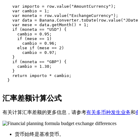
    var importo = row.value("AmountCurrency");

    var cambio = 1;

    var moneta = row.value("ExchangeCurrency");

    var data = Banana.Converter.toDate(row.value("JDate
    var mese = data.getMonth() + 1;

    if (moneta == "USD") {

      cambio = 0.95;

      if (mese == 1)

        cambio = 0.96;

      else if (mese == 2)

        cambio = 0.97;

    }

    if (moneta == "GBP") {

      cambio = 1.30;

    }

    return importo * cambio;

  }

汇率差额计算公式
有关计算汇率差额的更多信息，请参考
有关多币种发生业务
和
货币始终是基准货币。