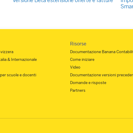
Versione Beta estensione offerte e fatture
Impo
Smar
Risorse
Svizzera
Documentazione Banana Contabilit
Italia & Internazionale
Come iniziare
Video
 per scuole e docenti
Documentazione versioni preceden
Domande e risposte
Partners