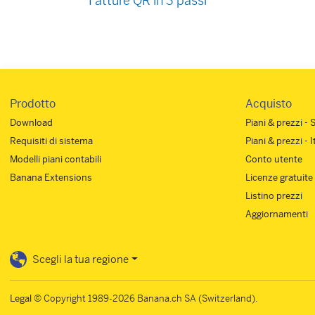
Fatture QR in 3 passi
Prodotto
Acquisto
Download
Piani & prezzi - 
Requisiti di sistema
Piani & prezzi - 
Modelli piani contabili
Conto utente
Banana Extensions
Licenze gratuite
Listino prezzi
Aggiornamenti
Scegli la tua regione
Legal
© Copyright 1989-2026 Banana.ch SA (Switzerland).