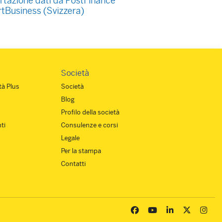
rtazione dati da PostFinance
tBusiness (Svizzera)
Società
à Plus
Società
Blog
Profilo della società
ti
Consulenze e corsi
Legale
Per la stampa
Contatti