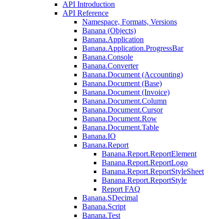
API Introduction
API Reference
Namespace, Formats, Versions
Banana (Objects)
Banana.Application
Banana.Application.ProgressBar
Banana.Console
Banana.Converter
Banana.Document (Accounting)
Banana.Document (Base)
Banana.Document (Invoice)
Banana.Document.Column
Banana.Document.Cursor
Banana.Document.Row
Banana.Document.Table
Banana.IO
Banana.Report
Banana.Report.ReportElement
Banana.Report.ReportLogo
Banana.Report.ReportStyleSheet
Banana.Report.ReportStyle
Report FAQ
Banana.SDecimal
Banana.Script
Banana.Test