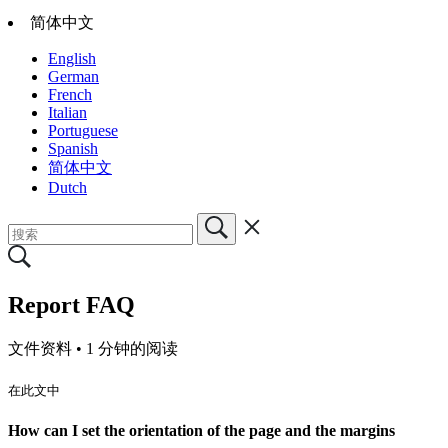
简体中文
English
German
French
Italian
Portuguese
Spanish
简体中文
Dutch
Report FAQ
文件资料 •
1 分钟的阅读
在此文中
How can I set the orientation of the page and the margins