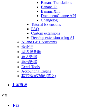
Banana.Translations
Banana.Ui
Banana.Xml
DocumentChange API
Changelog
Tutorial Extensions
FAQ
Custom extensions
Develop extension using AI
AI and GPT Assistants
命令行
网络服务器
导入数据
导出数据
Excel Tools
Accounting Engine
其它延展功能 (英文)
中国市场
产品
下载