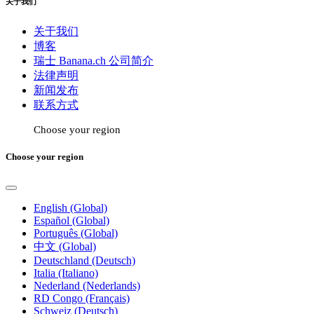
关于我们
关于我们
博客
瑞士 Banana.ch 公司简介
法律声明
新闻发布
联系方式
Choose your region
Choose your region
English (Global)
Español (Global)
Português (Global)
中文 (Global)
Deutschland (Deutsch)
Italia (Italiano)
Nederland (Nederlands)
RD Congo (Français)
Schweiz (Deutsch)