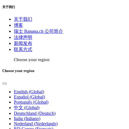
关于我们
关于我们
博客
瑞士 Banana.ch 公司简介
法律声明
新闻发布
联系方式
Choose your region
Choose your region
English (Global)
Español (Global)
Português (Global)
中文 (Global)
Deutschland (Deutsch)
Italia (Italiano)
Nederland (Nederlands)
RD Congo (Français)