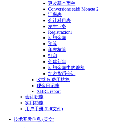
更改基本币种
Conversione saldi Moneta 2
汇率表
会计科目表
发生业务
Registrazioni
期初余额
预算
年末核算
打印
创建新年
期初余额中的差额
加密货币会计
收益 & 费用核算
现金日记账
XBRL report
会计职能
实用功能
用户手册 (Pdf文件)
技术开发信息 (英文)