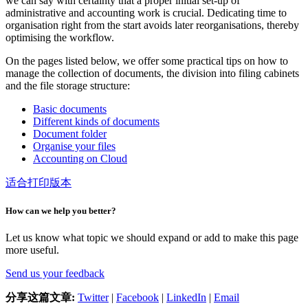
we can say with certainty that a proper initial set-up of
administrative and accounting work is crucial. Dedicating time to
organisation right from the start avoids later reorganisations, thereby
optimising the workflow.
On the pages listed below, we offer some practical tips on how to
manage the collection of documents, the division into filing cabinets
and the file storage structure:
Basic documents
Different kinds of documents
Document folder
Organise your files
Accounting on Cloud
适合打印版本
How can we help you better?
Let us know what topic we should expand or add to make this page
more useful.
Send us your feedback
分享这篇文章:
Twitter
|
Facebook
|
LinkedIn
|
Email