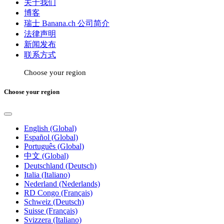
关于我们
博客
瑞士 Banana.ch 公司简介
法律声明
新闻发布
联系方式
Choose your region
Choose your region
English (Global)
Español (Global)
Português (Global)
中文 (Global)
Deutschland (Deutsch)
Italia (Italiano)
Nederland (Nederlands)
RD Congo (Français)
Schweiz (Deutsch)
Suisse (Français)
Svizzera (Italiano)