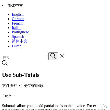
简体中文
English
German
French
Italian
Portuguese
Spanish
简体中文
Dutch
Use Sub-Totals
文件资料 •
1 分钟的阅读
在此文中
Subtotals allow you to add partial totals to the invoice. For example,