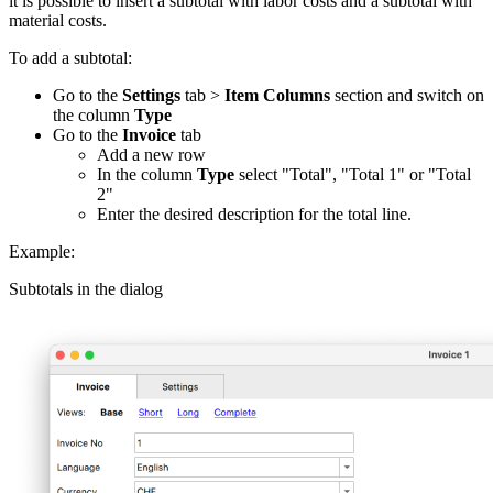
it is possible to insert a subtotal with labor costs and a subtotal with
material costs.
To add a subtotal:
Go to the
Settings
tab >
Item Columns
section and switch on
the column
Type
Go to the
Invoice
tab
Add a new row
In the column
Type
select "Total", "Total 1" or "Total
2"
Enter the desired description for the total line.
Example:
Subtotals in the dialog