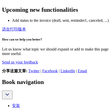
Upcoming new functionalities
Add status to the invoice (draft, sent, reminder1, canceled, ...)
适合打印版本
How can we help you better?
Let us know what topic we should expand or add to make this page
more useful.
Send us your feedback
分享这篇文章:
Twitter
|
Facebook
|
LinkedIn
|
Email
Book navigation
安装