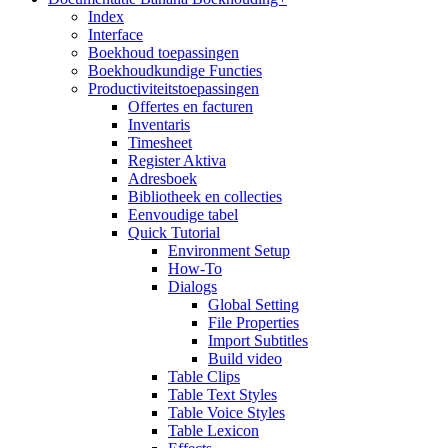
Index
Interface
Boekhoud toepassingen
Boekhoudkundige Functies
Productiviteitstoepassingen
Offertes en facturen
Inventaris
Timesheet
Register Aktiva
Adresboek
Bibliotheek en collecties
Eenvoudige tabel
Quick Tutorial
Environment Setup
How-To
Dialogs
Global Setting
File Properties
Import Subtitles
Build video
Table Clips
Table Text Styles
Table Voice Styles
Table Lexicon