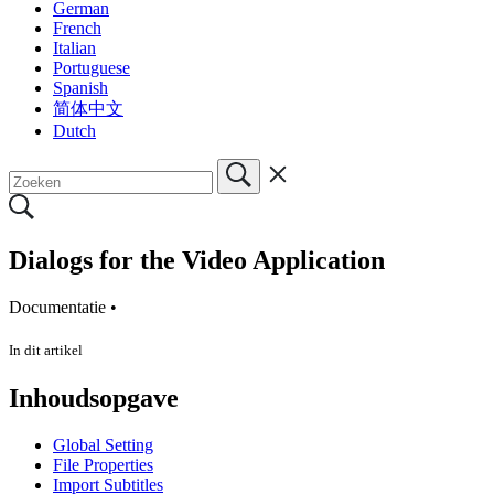
German
French
Italian
Portuguese
Spanish
简体中文
Dutch
Dialogs for the Video Application
Documentatie •
In dit artikel
Inhoudsopgave
Global Setting
File Properties
Import Subtitles