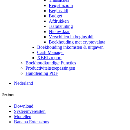
Transacties
Registrazioni
Beginsaldi
Budget
Afdrukken
Jaarafsluiting
Nieuw Jaar
Verschillen in beginsaldi
Boekhouding met cryptovaluta
Boekhouding inkomsten & uitgaven
Cash Manager
XBRL report
Boekhoudkundige Functies
Productiviteitstoepassingen
Handleiding PDF
Nederland
Product
Download
Systeemvereisten
Modellen
Banana Extensions