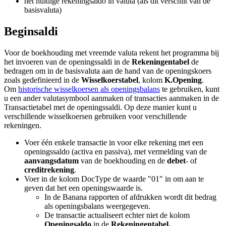
het huidige rekeningsaldo in valuta (als dit verschilt van de
basisvaluta)
Beginsaldi
Voor de boekhouding met vreemde valuta rekent het programma bij
het invoeren van de openingssaldi in de
Rekeningentabel
de
bedragen om in de basisvaluta aan de hand van de openingskoers
zoals gedefinieerd in de
Wisselkoerstabel
, kolom
K.Opening
.
Om
historische wisselkoersen als openingsbalans
te gebruiken, kunt
u een ander valutasymbool aanmaken of transacties aanmaken in de
Transactietabel met de openingssaldi. Op deze manier kunt u
verschillende wisselkoersen gebruiken voor verschillende
rekeningen.
Voer één enkele transactie in voor elke rekening met een
openingssaldo (activa en passiva), met vermelding van de
aanvangsdatum
van de boekhouding en de
debet
- of
creditrekening
.
Voer in de kolom DocType de waarde "01" in om aan te
geven dat het een openingswaarde is.
In de Banana rapporten of afdrukken wordt dit bedrag
als openingsbalans weergegeven.
De transactie actualiseert echter niet de kolom
Openingsaldo
in de
Rekeningentabel.