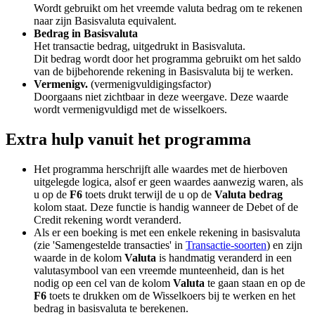
Wordt gebruikt om het vreemde valuta bedrag om te rekenen
naar zijn Basisvaluta equivalent.
Bedrag in Basisvaluta
Het transactie bedrag, uitgedrukt in Basisvaluta.
Dit bedrag wordt door het programma gebruikt om het saldo
van de bijbehorende rekening in Basisvaluta bij te werken.
Vermenigv.
(vermenigvuldigingsfactor)
Doorgaans niet zichtbaar in deze weergave. Deze waarde
wordt vermenigvuldigd met de wisselkoers.
Extra hulp vanuit het programma
Het programma herschrijft alle waardes met de hierboven
uitgelegde logica, alsof er geen waardes aanwezig waren, als
u op de
F6
toets drukt terwijl de u op de
Valuta bedrag
kolom staat. Deze functie is handig wanneer de Debet of de
Credit rekening wordt veranderd.
Als er een boeking is met een enkele rekening in basisvaluta
(zie 'Samengestelde transacties' in
Transactie-soorten
) en zijn
waarde in de kolom
Valuta
is handmatig veranderd in een
valutasymbool van een vreemde munteenheid, dan is het
nodig op een cel van de kolom
Valuta
te gaan staan en op de
F6
toets te drukken om de Wisselkoers bij te werken en het
bedrag in basisvaluta te berekenen.