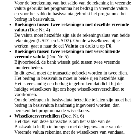
Voor de berekening van het saldo van de rekening in vreemde
valuta gebruikt het programma het bedrag in vreemde valuta
en voor het saldo in basisvaluta gebruikt het programma het
bedrag in basisvaluta.
Boekingen tussen twee rekeningen met dezelfde vreemde
valuta
(Doc Nr. 4)
De valuta moet hetzelfde zijn als de rekeningvaluta van beide
rekeningen (USD1 en USD2). Om de wisselkoers bij te
werken, gaat u naar de cel
Valuta
en drukt u op
F6
.
Boekingen tussen twee rekeningen met verschillende
vreemde valuta
(Doc Nr. 5)
Bijvoorbeeld, de bank wisselt geld tussen twee vreemde
munteenheden:
In dit geval moet de transactie geboekt worden in twee rijen.
Het bedrag in basisvaluta moet in beide rijen hetzelfde zijn.
Het is verstandig een bedrag te gebruiken dat dicht bij de
huidige wisselkoers ligt om hoge wisselkoersverschillen te
voorkomen.
Om de bedragen in basisvaluta hetzelfde te laten zijn moet het
bedrag in basisvaluta handmatig ingevoerd worden, dan
berekent het programma de wisselkoers.
Wisselkoersverschillen
(Doc. Nr. 6)
Het doel van deze transactie is om het saldo van de
Basisvaluta in lijn te brengen met de tegenwaarde van de
Vreemde valuta rekening met de wisselkoers van vandaag.