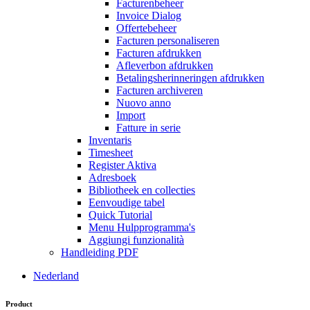
Facturenbeheer
Invoice Dialog
Offertebeheer
Facturen personaliseren
Facturen afdrukken
Afleverbon afdrukken
Betalingsherinneringen afdrukken
Facturen archiveren
Nuovo anno
Import
Fatture in serie
Inventaris
Timesheet
Register Aktiva
Adresboek
Bibliotheek en collecties
Eenvoudige tabel
Quick Tutorial
Menu Hulpprogramma's
Aggiungi funzionalità
Handleiding PDF
Nederland
Product