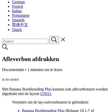
German
French
Italian
Portuguese
Spanish
简体中文
Dutch
Afleverbon afdrukken
Documentatie •
1 minuten om te lezen
In dit artikel
Met Banana Boekhouding Plus kunnen ook afleverbonnen worden
afgedrukt met de layout
UNI11
.
Vereisten om de lay-outvoorkeuren te gebruiken:
Banana Boekhouding Plus
(Release 10.1.7 of