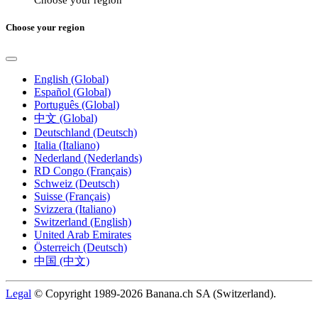
Choose your region
English (Global)
Español (Global)
Português (Global)
中文 (Global)
Deutschland (Deutsch)
Italia (Italiano)
Nederland (Nederlands)
RD Congo (Français)
Schweiz (Deutsch)
Suisse (Français)
Svizzera (Italiano)
Switzerland (English)
United Arab Emirates
Österreich (Deutsch)
中国 (中文)
Legal
© Copyright 1989-2026 Banana.ch SA (Switzerland).