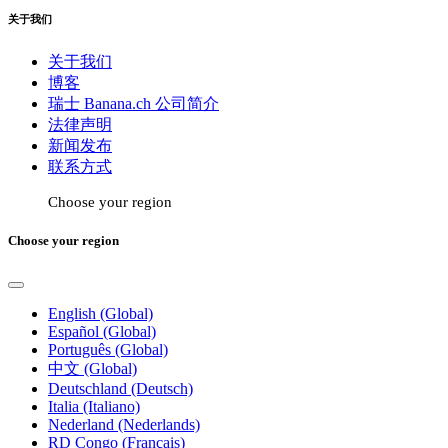
关于我们
关于我们
博客
瑞士 Banana.ch 公司简介
法律声明
新闻发布
联系方式
Choose your region
Choose your region
English (Global)
Español (Global)
Português (Global)
中文 (Global)
Deutschland (Deutsch)
Italia (Italiano)
Nederland (Nederlands)
RD Congo (Français)